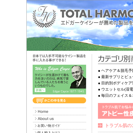
●
ヘアケア＆脱毛予
●
最新サプリとビュ
●
目的別ボディケア
●
ウエットセル(湿電
●
毎日のフェイス＆
トラブル肌の