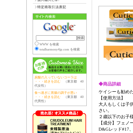
WWW を検索
totalharmony4jp.com を検索
炭酸の入っていないコーラは
・・・続きを読む
（東京都 40
◆商品詳細
代女性）
ケイシーも勧め
食べ過ぎに胃腸の調子が悪い
・・・続きを読む
（東京都 40
【使用方法】
代男性）
大人もしくは子供
さい。
２歳以下のお子
【成分】フェノー
D&Gレッド#17