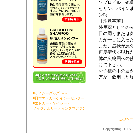
ソプロピル、硫
セリン、パイン
ンE)
【注意事項】
外用薬としての
目の周りまたは
万が一目に入っ
また、症状が悪
再度症状が現れ
体の広範囲への
けて下さい。
お子様の手の届
万が一飲用した
■ケイシーグッズ.com
■日本エドガーケイシーセンター
■エドガー・ケイシー・
フィジカルリーディングマガジン
このペー
Copyright(c) TOTAL