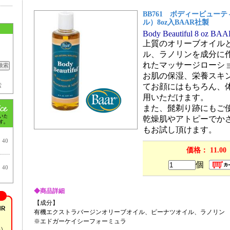
BB761 ボディービュー
ル）8oz入BAAR社製
Body Beautiful 8 oz BA
上質のオリーブオイル
ル、ラノリンを成分に
れたマッサージローシ
お肌の保湿、栄養スキ
てお顔にはもちろん、
索
用いただけます。
また、髭剃り跡にもご
乾燥肌やアトピーでか
もお試し頂けます。
40
価格： 11.00
個
40
◆商品詳細
【成分】
有機エクストラバージンオリーブオイル、ピーナツオイル、ラノリン
※エドガーケイシーフォーミュラ