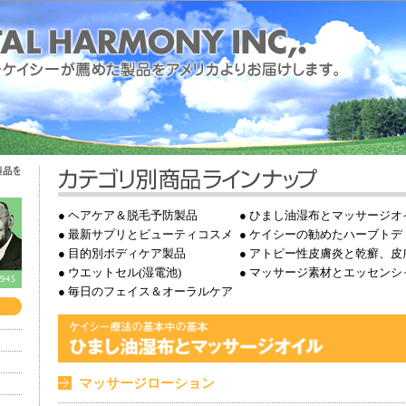
●
ヘアケア＆脱毛予防製品
●
ひまし油湿布とマッサージオ
●
最新サプリとビューティコスメ
●
ケイシーの勧めたハーブトデ
●
目的別ボディケア製品
●
アトピー性皮膚炎と乾癬、皮
●
ウエットセル(湿電池)
●
マッサージ素材とエッセンシ
●
毎日のフェイス＆オーラルケア
マッサージローション