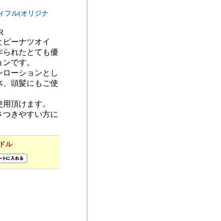
ティフル(オリジナ
AR
とピーナツオイ
作られたとても優
ョンです。
ンローションとし
体、頭髪にもご使
使用頂けます。
さつきやすい方に
 ドル