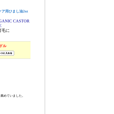
ケア用ひまし油2oz
GANIC CASTOR
E
育毛に
 ドル
を薦めていました。