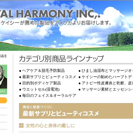
●
ヘアケア＆脱毛予防製品
●
ひまし油湿布とマッサージオ
●
最新サプリとビューティコスメ
●
ケイシーの勧めたハーブトデ
●
目的別ボディケア製品
●
アトピー性皮膚炎と乾癬、皮
●
ウエットセル(湿電池)
●
マッサージ素材とエッセンシ
●
毎日のフェイス＆オーラルケア
女性の心と身体の癒しに