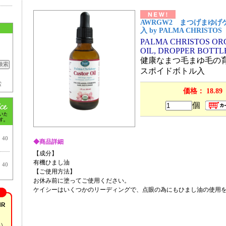
AWRGW2 まつげまゆげ
入 by PALMA CHRISTOS
PALMA CHRISTOS OR
OIL, DROPPER BOTTL
健康なまつ毛まゆ毛の
スポイドボトル入
索
価格： 18.89
個
40
◆商品詳細
【成分】
有機ひまし油
40
【ご使用方法】
お休み前に塗ってご使用ください。
ケイシーはいくつかのリーディングで、点眼の為にもひまし油の使用